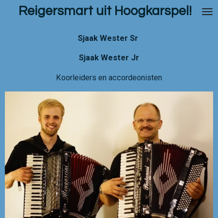
Reigersmart uit Hoogkarspel!
Ga
direct
naar
Sjaak Wester Sr
de
hoofdinhoud
Sjaak Wester Jr
Koorleiders en accordeonisten