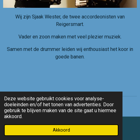
Wij zijn Sjaak Wester, de twee accordeonisten van
Reigersmart.
Vader en zoon maken met veel plezier muziek.
Samen met de drummer leiden wij enthousiast het koor in
goede banen.
Deze website gebruikt cookies voor analyse-
doeleinden en/of het tonen van advertenties. Door
Copyright© 2026 Reigersmart
gebruik te blijven maken van de site gaat u hiermee
akkoord.
Akkoord
E-mailadres
Telefoonnummer
Kaart